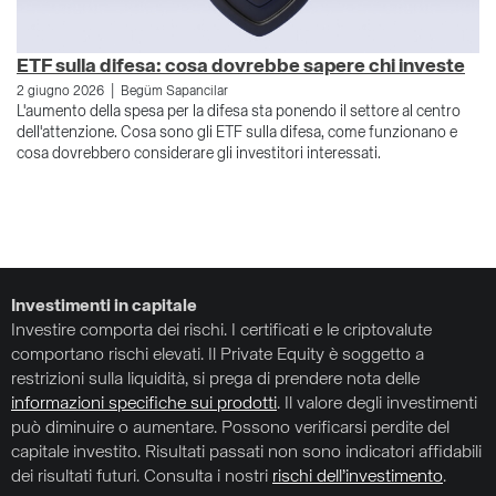
ETF sulla difesa: cosa dovrebbe sapere chi investe
C
|
2 giugno 2026
Begüm Sapancilar
7 
L'aumento della spesa per la difesa sta ponendo il settore al centro
Pe
dell'attenzione. Cosa sono gli ETF sulla difesa, come funzionano e
ir
cosa dovrebbero considerare gli investitori interessati.
ol
Investimenti in capitale
Investire comporta dei rischi. I certificati e le criptovalute
comportano rischi elevati. Il Private Equity è soggetto a
restrizioni sulla liquidità, si prega di prendere nota delle
informazioni specifiche sui prodotti
. Il valore degli investimenti
può diminuire o aumentare. Possono verificarsi perdite del
capitale investito. Risultati passati non sono indicatori affidabili
dei risultati futuri. Consulta i nostri
rischi dell’investimento
.