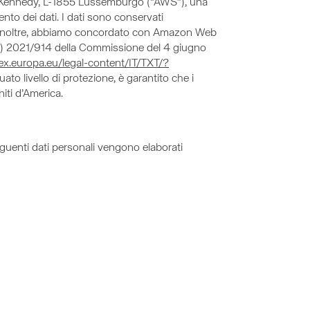
. Kennedy, L-1855 Lussemburgo (“AWS”), una
to dei dati. I dati sono conservati
za. Inoltre, abbiamo concordato con Amazon Web
(UE) 2021/914 della Commissione del 4 giugno
lex.europa.eu/legal-content/IT/TXT/?
to livello di protezione, è garantito che i
niti d’America.
eguenti dati personali vengono elaborati