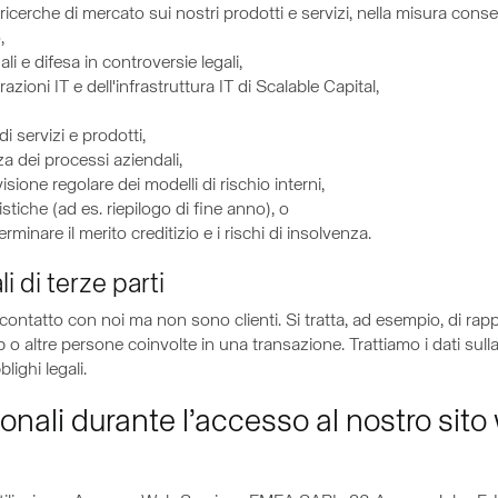
 ricerche di mercato sui nostri prodotti e servizi, nella misura cons
,
li e difesa in controversie legali,
zioni IT e dell'infrastruttura IT di Scalable Capital,
i servizi e prodotti,
a dei processi aziendali,
isione regolare dei modelli di rischio interni,
istiche (ad es. riepilogo di fine anno), o
minare il merito creditizio e i rischi di insolvenza.
i di terze parti
ontatto con noi ma non sono clienti. Si tratta, ad esempio, di rappres
eb o altre persone coinvolte in una transazione. Trattiamo i dati sulla
lighi legali.
sonali durante l’accesso al nostro sit