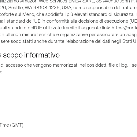
b, utilizziamo Amazon Web Services EMEA SARL, 38 Avenue John F
1226, Seattle, WA 98108-1226, USA, come responsabile del trattamen
coforte sul Meno, che soddisfa i più elevati standard di sicurez
ttuali standard dell'UE in conformità alla decisione di esecuzione 
uali standard dell'UE utilizzate tramite il seguente link:
https://eur-
n ulteriori misure tecniche e organizzative per assicurare un adegua
ssere soddisfatti anche durante l'elaborazione dei dati negli Stati U
 a scopo informativo
i di accesso che vengono memorizzati nei cosiddetti file di log. I s
:
 Time (GMT)