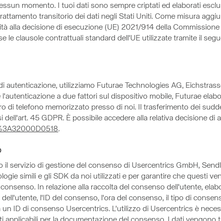
essun momento. I tuoi dati sono sempre criptati ed elaborati esclu
 trattamento transitorio dei dati negli Stati Uniti. Come misura ag
mità alla decisione di esecuzione (UE) 2021/914 della Commissione 
e clausole contrattuali standard dell'UE utilizzate tramite il segu
i di autenticazione, utilizziamo Futurae Technologies AG, Eichstra
 l'autenticazione a due fattori sul dispositivo mobile, Futurae elabora
ro di telefono memorizzato presso di noi. Il trasferimento dei suddet
ell'art. 45 GDPR. È possibile accedere alla relativa decisione di 
LEX%3A32000D0518
.
o
amo il servizio di gestione del consenso di Usercentrics GmbH, Se
ologie simili e gli SDK da noi utilizzati e per garantire che questi ve
consenso. In relazione alla raccolta del consenso dell'utente, elabori
e dell'utente, l'ID del consenso, l'ora del consenso, il tipo di consen
n ID di consenso Usercentrics. L'utilizzo di Usercentrics è necessar
siti applicabili per la documentazione del consenso. I dati vengono t