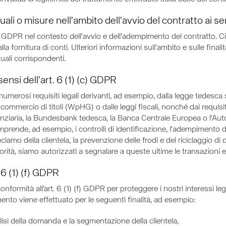
li o misure nell'ambito dell'avvio del contratto ai sen
 (b) GDPR nel contesto dell'avvio e dell'adempimento del contratto. C
la fornitura di conti. Ulteriori informazioni sull'ambito e sulle final
uali corrispondenti.
sensi dell'art. 6 (1) (c) GDPR
a numerosi requisiti legali derivanti, ad esempio, dalla legge tedesca
mmercio di titoli (WpHG) o dalle leggi fiscali, nonché dai requisiti
finanziaria, la Bundesbank tedesca, la Banca Centrale Europea o l'Aut
rende, ad esempio, i controlli di identificazione, l'adempimento dei 
lamo della clientela, la prevenzione delle frodi e del riciclaggio di
autorità, siamo autorizzati a segnalare a queste ultime le transazioni e
. 6 (1) (f) GDPR
ormità all’art. 6 (1) (f) GDPR per proteggere i nostri interessi legittim
ento viene effettuato per le seguenti finalità, ad esempio:
lisi della domanda e la segmentazione della clientela,