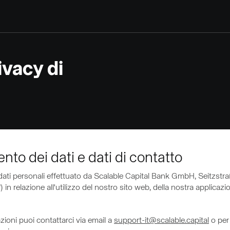
ivacy di
nto dei dati e dati di contatto
i dati personali effettuato da Scalable Capital Bank GmbH, Seitzs
) in relazione all'utilizzo del nostro sito web, della nostra applica
rmazioni puoi contattarci via email a
support-it@scalable.capital
o per 