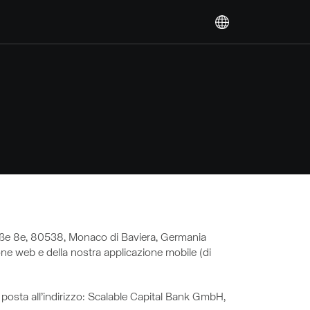
traße 8e, 80538, Monaco di Baviera, Germania
zione web e della nostra applicazione mobile (di
posta all’indirizzo: Scalable Capital Bank GmbH,