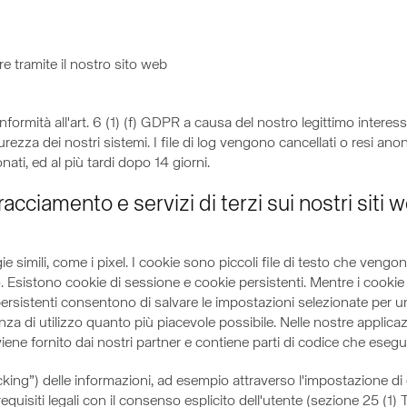
e tramite il nostro sito web
onformità all'art. 6 (1) (f) GDPR a causa del nostro legittimo intere
sicurezza dei nostri sistemi. I file di log vengono cancellati o res
ti, ed al più tardi dopo 14 giorni.
racciamento e servizi di terzi sui nostri siti
e simili, come i pixel. I cookie sono piccoli file di testo che vengo
o. Esistono cookie di sessione e cookie persistenti. Mentre i cook
persistenti consentono di salvare le impostazioni selezionate per u
enza di utilizzo quanto più piacevole possibile. Nelle nostre applicaz
iene fornito dai nostri partner e contiene parti di codice che eseg
cking”) delle informazioni, ad esempio attraverso l'impostazione di 
i requisiti legali con il consenso esplicito dell'utente (sezione 25 (1