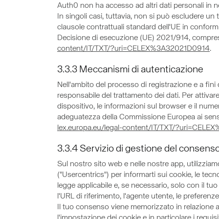
Auth0 non ha accesso ad altri dati personali in n
In singoli casi, tuttavia, non si può escludere un
clausole contrattuali standard dell'UE in confor
Decisione di esecuzione (UE) 2021/914, comprese l
content/IT/TXT/?uri=CELEX%3A32021D0914
.
3.3.3 Meccanismi di autenticazione
Nell'ambito del processo di registrazione e a fin
responsabile del trattamento dei dati. Per attivare
dispositivo, le informazioni sul browser e il nume
adeguatezza della Commissione Europea ai sensi d
lex.europa.eu/legal-content/IT/TXT/?uri=CE
3.3.4 Servizio di gestione del consens
Sul nostro sito web e nelle nostre app, utilizzi
("Usercentrics") per informarti sui cookie, le tecn
legge applicabile e, se necessario, solo con il tuo 
l'URL di riferimento, l'agente utente, le preferenz
Il tuo consenso viene memorizzato in relazione a u
l'impostazione dei cookie e in particolare i requi