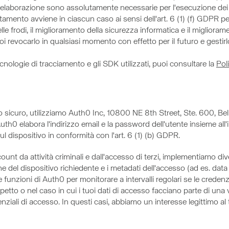
'elaborazione sono assolutamente necessarie per l'esecuzione dei n
tamento avviene in ciascun caso ai sensi dell'art. 6 (1) (f) GDPR pe
 frodi, il miglioramento della sicurezza informatica e il migliorament
i revocarlo in qualsiasi momento con effetto per il futuro e gestir
tecnologie di tracciamento e gli SDK utilizzati, puoi consultare la
Pol
 modo sicuro, utilizziamo Auth0 Inc, 10800 NE 8th Street, Ste. 600
uth0 elabora l'indirizzo email e la password dell'utente insieme all'in
sul dispositivo in conformità con l'art. 6 (1) (b) GDPR.
unt da attività criminali e dall'accesso di terzi, implementiamo di
one del dispositivo richiedente e i metadati dell'accesso (ad es. data 
 le funzioni di Auth0 per monitorare a intervalli regolari se le crede
spetto o nel caso in cui i tuoi dati di accesso facciano parte di una
ziali di accesso. In questi casi, abbiamo un interesse legittimo al 