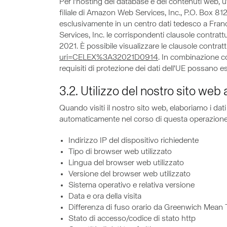
Per l'hosting del database e dei contenuti we
filiale di Amazon Web Services, Inc., P.O. Box 8
esclusivamente in un centro dati tedesco a Fran
Services, Inc. le corrispondenti clausole contra
2021. È possibile visualizzare le clausole contratt
uri=CELEX%3A32021D0914
. In combinazione co
requisiti di protezione dei dati dell'UE possano e
3.2. Utilizzo del nostro sito web
Quando visiti il nostro sito web, elaboriamo i dat
automaticamente nel corso di questa operazione
Indirizzo IP del dispositivo richiedente
Tipo di browser web utilizzato
Lingua del browser web utilizzato
Versione del browser web utilizzato
Sistema operativo e relativa versione
Data e ora della visita
Differenza di fuso orario da Greenwich Mean
Stato di accesso/codice di stato http