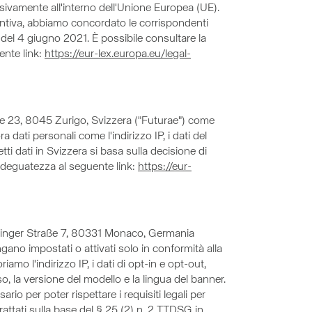
sivamente all'interno dell'Unione Europea (UE).
giuntiva, abbiamo concordato le corrispondenti
del 4 giugno 2021. È possibile consultare la
ente link:
https://eur-lex.europa.eu/legal-
sse 23, 8045 Zurigo, Svizzera ("Futurae") come
 dati personali come l'indirizzo IP, i dati del
ti dati in Svizzera si basa sulla decisione di
adeguatezza al seguente link:
https://eur-
ndlinger Straße 7, 80331 Monaco, Germania
ngano impostati o attivati solo in conformità alla
amo l'indirizzo IP, i dati di opt-in e opt-out,
so, la versione del modello e la lingua del banner.
io per poter rispettare i requisiti legali per
rattati sulla base del § 25 (2) n. 2 TTDSG in