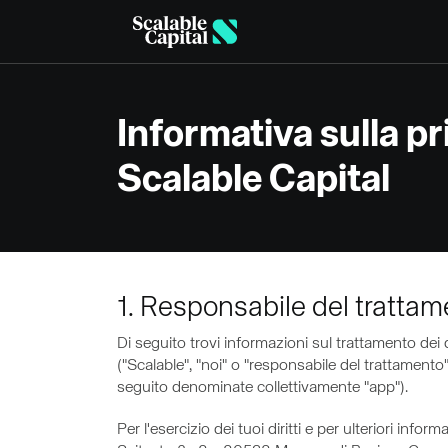
Skip to main content
Informativa sulla pr
Scalable Capital
1. Responsabile del trattame
Di seguito trovi informazioni sul trattamento de
("Scalable", "noi" o "responsabile del trattamento"
seguito denominate collettivamente "app").
Per l'esercizio dei tuoi diritti e per ulteriori info