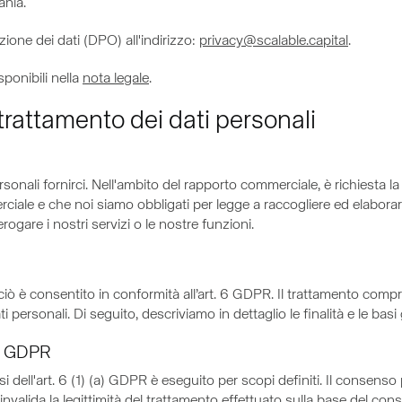
ania.
zione dei dati (DPO) all'indirizzo:
privacy@scalable.capital
.
sponibili nella
nota legale
.
 trattamento dei dati personali
personali fornirci. Nell'ambito del rapporto commerciale, è richiesta la
rciale e che noi siamo obbligati per legge a raccogliere ed elabora
ogare i nostri servizi o le nostre funzioni.
 ciò è consentito in conformità all’art. 6 GDPR. Il trattamento compr
ti personali. Di seguito, descriviamo in dettaglio le finalità e le basi
(a) GDPR
si dell'art. 6 (1) (a) GDPR è eseguito per scopi definiti. Il conse
invalida la legittimità del trattamento effettuato sulla base del con