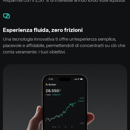
Risparmia con il 2,50 % di interesse annuo lordo sulla liquidità.
Esperienza fluida, zero frizioni
Una tecnologia innovativa ti offre un’esperienza semplice,
piacevole e affidabile, permettendoti di concentrarti su ciò che
conta veramente: i tuoi obiettivi.