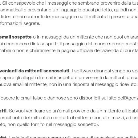
.
Sii consapevole che i messaggi che sembrano provenire dalla tua
 grammaticali e presentano un linguaggio quasi perfetto, quindi non
ffidente nei confronti dei messaggi in cui il mittente ti presenta 
formazioni segrete.
 email sospette
o in messaggi da un mittente che non puoi chiaram
iconoscere i link sospetti: il passaggio del mouse spesso mostra l'
bile o non è chiaramente la pagina ufficiale dell'azienda di cui stai 
ovenienti da mittenti sconosciuti.
I software dannosi vengono spess
on aprire gli allegati di email inaspettate provenienti da mittenti pres
nuova email al mittente, non in una risposta al messaggio ricevuto.
oscere le email false e dannose sono disponibili sul sito dell’
Agenz
tti.
Se vuoi verificare se un'email proviene da un mittente affidabil
 email noto del mittente o contatta il mittente con altri mezzi, ad 
oto, non quello fornito nel messaggio sospetto).