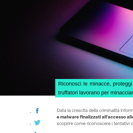
Riconosci le minacce, proteggi 
truffatori lavorano per minacciar
Data la crescita della criminalità infor
e malware finalizzati all'accesso all
scoprire come riconoscere i tentativi 