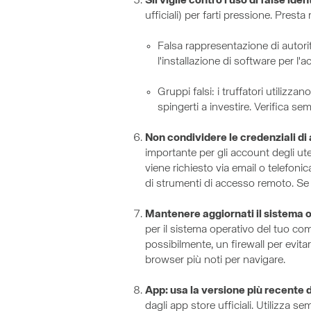
Sii vigile contro l'uso di false iden
ufficiali) per farti pressione. Pres
Falsa rappresentazione di autorit
l'installazione di software per l
Gruppi falsi: i truffatori utilizz
spingerti a investire. Verifica sem
Non condividere le credenziali d
importante per gli account degli ute
viene richiesto via email o telefoni
di strumenti di accesso remoto. Se ri
Mantenere aggiornati il sistema op
per il sistema operativo del tuo co
possibilmente, un firewall per evitar
browser più noti per navigare.
App: usa la versione più recente 
dagli app store ufficiali. Utilizza s