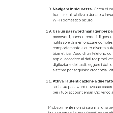
Navigare in sicurezza.
Cerca di evi
transazioni relative a denaro e inves
Wi-Fi domestico sicuro.
Usa un password manager per pas
password, consentendoti di generare 
riutilizzo e di memorizzare comples
comportamento sicuro diventa auto
biometrica. L'uso di un telefono co
app di accedere ai dati reciproci 
digitazione dei tasti, leggere i dat
sistema per acquisire credenziali alt
Attiva l'autenticazione a due fatt
se la tua password dovesse essere s
per i tuoi account email. Ciò vincol
Probabilmente non ci sarà mai una prote