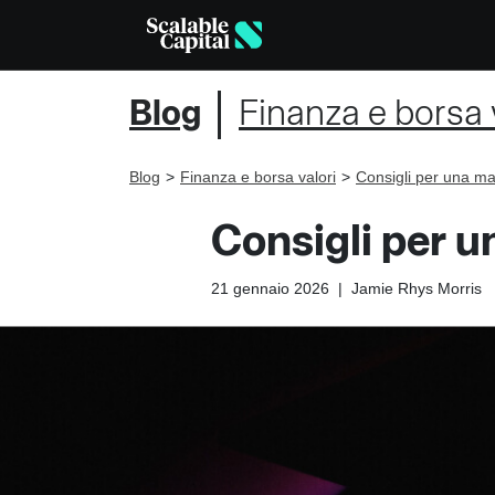
Blog
Finanza e borsa 
Blog
Finanza e borsa valori
Consigli per una ma
Consigli per u
21 gennaio 2026
|
Jamie Rhys Morris