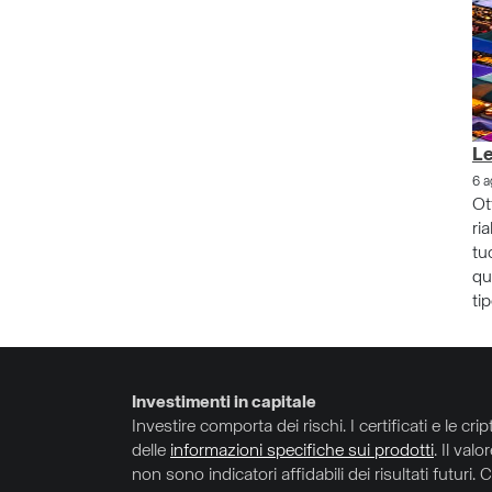
Le
6 a
Ot
ri
tu
qu
ti
Investimenti in capitale
Investire comporta dei rischi. I certificati e le cr
delle
informazioni specifiche sui prodotti
. Il val
non sono indicatori affidabili dei risultati futuri. 