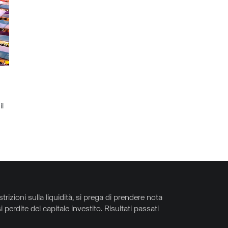
il
trizioni sulla liquidità, si prega di prendere nota
perdite del capitale investito. Risultati passati