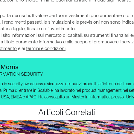
ti, con uno sforzo minimo puoi aumentare in modo significativo la
orta dei rischi. Il valore dei tuoi investimenti può aumentare o dimi
 I rendimenti passati, le simulazioni e le previsioni non sono indicato
eria legale, fiscale o d’investimento.
ito informazioni sul mercato di capitali, su strumenti finanziari e/o
 a titolo puramente informativo e allo scopo di promuovere i servizi
estimento
e ai
termini e condizioni
.
Morris
RMATION SECURITY
to in security awareness e sicurezza dei nuovi prodotti all'interno del team 
. Prima di entrare in Scalable, ha lavorato nel product management nel sett
i USA, EMEA e APAC. Ha conseguito un Master in Informatica presso l'Unive
Articoli Correlati