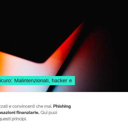
icuro: Malintenzionati, hacker e
lizzati e convincenti che mai.
Phishing
nsazioni finanziarie.
Qui puoi
esti principi.