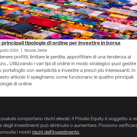
 principali tipologie di ordine per investire in borsa
|
gosto 2020
Nicolas Zeitler
tenere profitti, limitare le perdite, approfittare di una tendenza al
alzo... Utilizzando i vari tipi di ordine in modo strategico puoi gestire 
o portafoglio con semplicità e investire a prezzi più interessanti. In
esto articolo ti spieghiamo come funzionano le quattro principali
pologie di ordine.
iptovalute comportano rischi elevati. Il Private Equity è soggetto a res
ore degli investimenti può diminuire o aumentare. Possono verificarsi 
Consulta i nostri
rischi dell’investimento
.