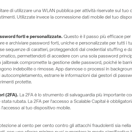
tare di utilizzare una WLAN pubblica per attività riservate sul tuo
timenti. Utilizzate invece la connessione dati mobile del tuo disposi
sword forti e personalizzate.
Questo è il passo più efficace per 
e archiviare password forti, uniche e personalizzate per tutti i tu
se sequenze di caratteri, proteggendoti dal credential stuffing e da
matico, permettendoti di accedere con una sola password princip
n jailbreak compromette la gestione delle password, poiché le barr
vengono indebolite o rimosse. App dannose o processi in backgroun
i di autocompletamento, estrarre le informazioni dai gestori di passw
rimenti protette.
ori (2FA).
La 2FA è lo strumento di salvaguardia più importante con
tata rubata. La 2FA per l'accesso a Scalable Capital è obbligator
a l'accesso al tuo dispositivo mobile.
zione al cento per cento contro gli attacchi fraudolenti sia nella v