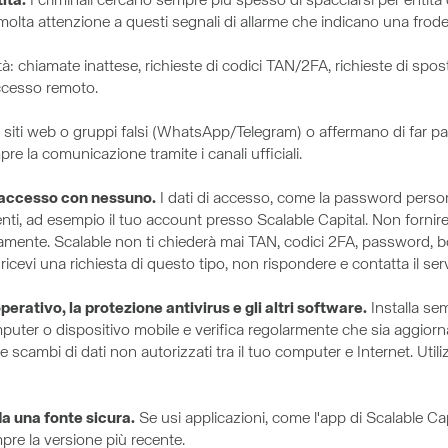
tità.
I criminali cercano sempre più spesso di spacciarsi per entità d
ta molta attenzione a questi segnali di allarme che indicano una frode
à: chiamate inattese, richieste di codici TAN/2FA, richieste di spo
'accesso remoto.
ano siti web o gruppi falsi (WhatsApp/Telegram) o affermano di far pa
pre la comunicazione tramite i canali ufficiali.
i accesso con nessuno.
I dati di accesso, come la password person
nti, ad esempio il tuo account presso Scalable Capital. Non fornire 
camente. Scalable non ti chiederà mai TAN, codici 2FA, password, bonif
cevi una richiesta di questo tipo, non rispondere e contatta il servi
erativo, la protezione antivirus e gli altri software.
Installa sem
mputer o dispositivo mobile e verifica regolarmente che sia aggiorn
e scambi di dati non autorizzati tra il tuo computer e Internet. Utili
da una fonte sicura.
Se usi applicazioni, come l'app di Scalable Cap
empre la versione più recente.