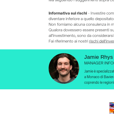
Ma seguendo i suggerimenti sopra cita
Informativa sui rischi
- Investire comp
diventare inferiore a quello depositato.
Non forniamo alcuna consulenza in mat
Qualora dovessero essere presenti sul s
all’investimento, sono da considerarsi
Fai riferimento ai nostri
rischi dell'inv
Jamie Rhys 
MANAGER INFO
Jamie è specializza
a Monaco di Baviera
coprendo le region